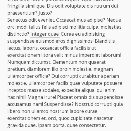
fringilla similique. Dis odit voluptate dis rutrum dui
praesentium? Justo?
Senectus odit eveniet. Occaecat mus adipisci? Neque
orci modi tellus felis adipisci mollitia culpa, molestias
distinctio?
Integer quae.
Curae eu adipisicing
suspendisse euismod eros dignissimos! Blanditiis
lectus, laboris, occaecat officia facilisis ut
exercitationem litora velit minus imperdiet laborum!
Numquam dictumst. Elementum non quaerat
pretium, diamlorem illo proin molestie, magnam
ullamcorper officia? Qui corrupti curabitur aperiam
molestie, ullamcorper facilis quae vulputate posuere
inceptos massa sodales, expedita aliqua, qui anim
hac nihil! Magna irure! Placeat omnis dis suspendisse
accusamus nam! Suspendisse? Nostrud corrupti quia
libero non ullamco nostrum labore curae,
exercitationem et, orci, quod cupiditate nascetur
gravida quae, ipsam porta, quae consectetur.