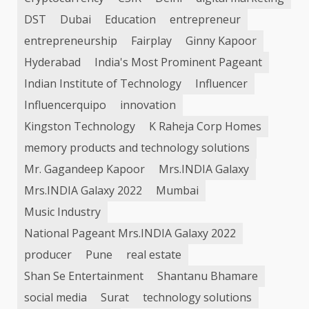
DST
Dubai
Education
entrepreneur
entrepreneurship
Fairplay
Ginny Kapoor
Hyderabad
India's Most Prominent Pageant
Indian Institute of Technology
Influencer
Influencerquipo
innovation
Kingston Technology
K Raheja Corp Homes
memory products and technology solutions
Mr. Gagandeep Kapoor
Mrs.INDIA Galaxy
Mrs.INDIA Galaxy 2022
Mumbai
Music Industry
National Pageant Mrs.INDIA Galaxy 2022
producer
Pune
real estate
Shan Se Entertainment
Shantanu Bhamare
social media
Surat
technology solutions