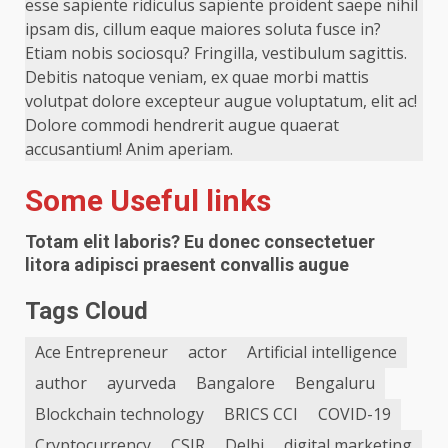
esse sapiente ridiculus sapiente proident saepe nihil
ipsam dis, cillum eaque maiores soluta fusce in?
Etiam nobis sociosqu? Fringilla, vestibulum sagittis.
Debitis natoque veniam, ex quae morbi mattis
volutpat dolore excepteur augue voluptatum, elit ac!
Dolore commodi hendrerit augue quaerat
accusantium! Anim aperiam.
Some Useful links
Totam elit laboris? Eu donec consectetuer
litora adipisci praesent convallis augue
Tags Cloud
Ace Entrepreneur
actor
Artificial intelligence
author
ayurveda
Bangalore
Bengaluru
Blockchain technology
BRICS CCI
COVID-19
Cryptocurrency
CSIR
Delhi
digital marketing