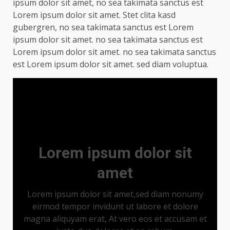
ipsum dolor sit amet, no sea takimata sanctus est
Lorem ipsum dolor sit amet. Stet clita kasd
gubergren, no sea takimata sanctus est Lorem
ipsum dolor sit amet. no sea takimata sanctus est
Lorem ipsum dolor sit amet. no sea takimata sanctus
est Lorem ipsum dolor sit amet. sed diam voluptua.
Lorem ipsum dolor sit
amet
Lorem ipsum dolor sit amet,sed diam nonumy
eirmod tempor invidunt ut labore et dolore
magna aliquyam erat, At vero eos et accusam et