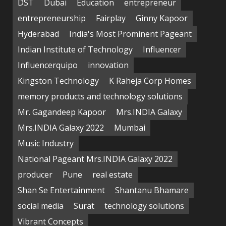
DST
Dubai
Education
entrepreneur
entrepreneurship
Fairplay
Ginny Kapoor
Hyderabad
India's Most Prominent Pageant
Indian Institute of Technology
Influencer
Influencerquipo
innovation
Kingston Technology
K Raheja Corp Homes
memory products and technology solutions
Mr. Gagandeep Kapoor
Mrs.INDIA Galaxy
Mrs.INDIA Galaxy 2022
Mumbai
Music Industry
National Pageant Mrs.INDIA Galaxy 2022
producer
Pune
real estate
Shan Se Entertainment
Shantanu Bhamare
social media
Surat
technology solutions
Vibrant Concepts