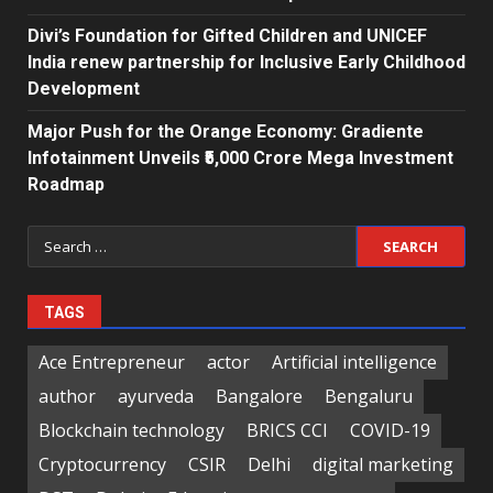
Divi’s Foundation for Gifted Children and UNICEF
India renew partnership for Inclusive Early Childhood
Development
Major Push for the Orange Economy: Gradiente
Infotainment Unveils ₹5,000 Crore Mega Investment
Roadmap
Search
for:
TAGS
Ace Entrepreneur
actor
Artificial intelligence
author
ayurveda
Bangalore
Bengaluru
Blockchain technology
BRICS CCI
COVID-19
Cryptocurrency
CSIR
Delhi
digital marketing