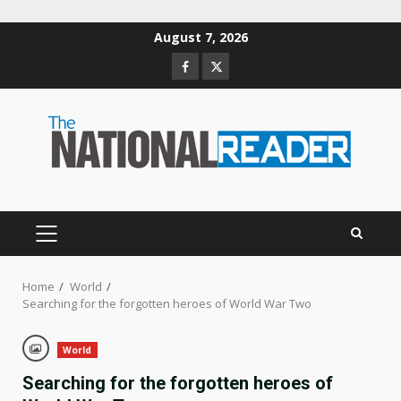
Skip
August 7, 2026
to
Facebook
Twitter
content
PRIMARY
MENU
Home
World
Searching for the forgotten heroes of World War Two
World
Searching for the forgotten heroes of